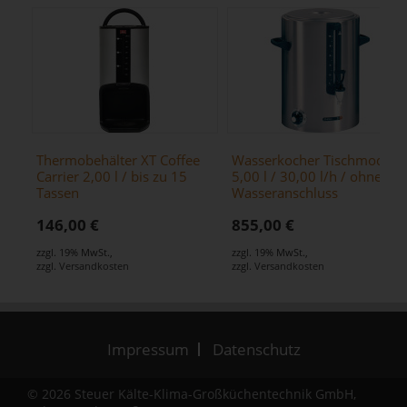
Thermobehälter XT Coffee
Wasserkocher Tischmodell
Carrier 2,00 l / bis zu 15
5,00 l / 30,00 l/h / ohne
Tassen
Wasseranschluss
146,00 €
855,00 €
zzgl. 19% MwSt.
,
zzgl. 19% MwSt.
,
zzgl.
Versandkosten
zzgl.
Versandkosten
Impressum
Datenschutz
© 2026 Steuer Kälte-Klima-Großküchentechnik GmbH,