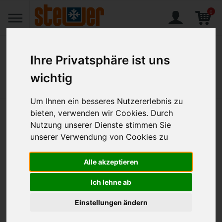
0
Ihre Privatsphäre ist uns
wichtig
Home
Produkte
Heissgetränkespender 20L
Um Ihnen ein besseres Nutzererlebnis zu
bieten, verwenden wir Cookies. Durch
Heissgetränkespender 20L
Nutzung unserer Dienste stimmen Sie
unserer Verwendung von Cookies zu
Artikel-Nr.:
CEN-15549
Alle akzeptieren
Ich lehne ab
Einstellungen ändern