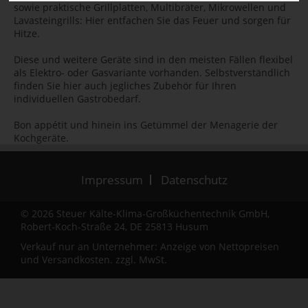
sowie praktische Grillplatten, Multibräter, Mikrowellen und
Lavasteingrills: Hier entfachen Sie das Feuer und sorgen für
Hitze.
Diese und weitere Geräte sind in den meisten Fällen flexibel
als Elektro- oder Gasvariante vorhanden. Selbstverständlich
finden Sie hier auch jegliches Zubehör für Ihren
individuellen Gastrobedarf.
Bon appétit und hinein ins Getümmel der Menagerie der
Kochgeräte.
Impressum
Datenschutz
© 2026 Steuer Kälte-Klima-Großküchentechnik GmbH,
Robert-Koch-Straße 24, DE 25813 Husum
Verkauf nur an Unternehmer: Anzeige von Nettopreisen
und
Versandkosten.
zzgl. MwSt.