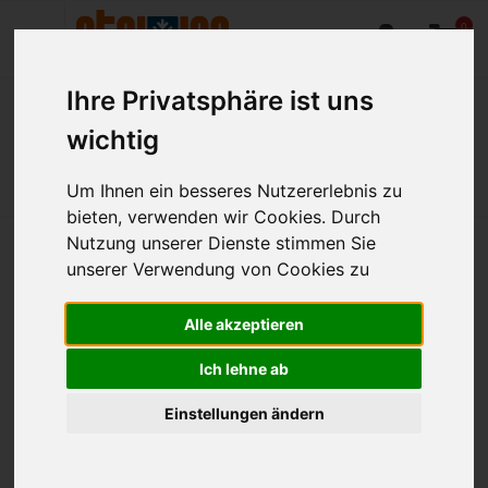
0
Ihre Privatsphäre ist uns
wichtig
Home
Produkte
Großküchentechnik
Kochen
Um Ihnen ein besseres Nutzererlebnis zu
bieten, verwenden wir Cookies. Durch
Nutzung unserer Dienste stimmen Sie
Kochen
unserer Verwendung von Cookies zu
Alle akzeptieren
Kochgeräte für Großküchen sehen auf den ersten Blick nicht
so aus, aber sie haben etwas leidenschaftlich Französisches
Ich lehne ab
an sich. Dementsprechend finden Sie hier Geräte wie
Fritteusen und Braisièren, Bains Maries und Sous-Vide-
Einstellungen ändern
Garer.
Dort sind sie aber auch in guter Gesellschaft: Auch der
klassische Gastroherd sowie Kombidämpfer finden sich hier,