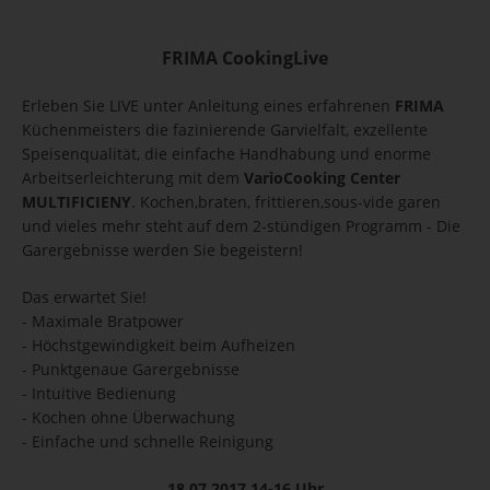
FRIMA CookingLive
Erleben Sie LIVE unter Anleitung eines erfahrenen
FRIMA
Küchenmeisters die fazinierende Garvielfalt, exzellente
Speisenqualität, die einfache Handhabung und enorme
Arbeitserleichterung mit dem
VarioCooking Center
MULTIFICIENY
. Kochen,braten, frittieren,sous-vide garen
und vieles mehr steht auf dem 2-stündigen Programm - Die
Garergebnisse werden Sie begeistern!
Das erwartet Sie!
- Maximale Bratpower
- Höchstgewindigkeit beim Aufheizen
- Punktgenaue Garergebnisse
- Intuitive Bedienung
- Kochen ohne Überwachung
- Einfache und schnelle Reinigung
18.07.2017 14-16 Uhr