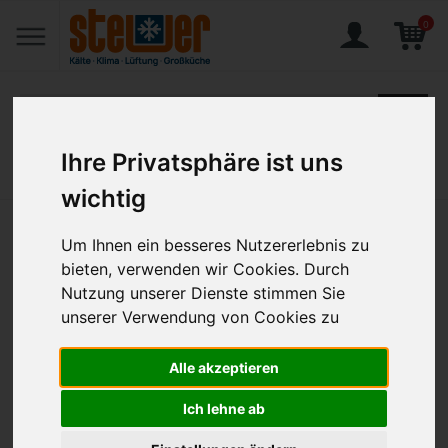
0
Ihre Privatsphäre ist uns
Home
Magazin
Veranstaltungen
wichtig
Veranstaltungen
Um Ihnen ein besseres Nutzererlebnis zu
bieten, verwenden wir Cookies. Durch
In unserer Showküche finden regelmäßig
Nutzung unserer Dienste stimmen Sie
Gerätepräsentationen statt, z. B. RATIONAL Academy,
unserer Verwendung von Cookies zu
RATIONAL TeamGaren, MKN Kochworkshops, CoolCompact –
die Welt des Schockfrostens.
Alle akzeptieren
Weitere Informationen sowie genaue Termine zur jeweiligen
Veranstaltung entnehmen Sie bitte den einzelnen Events!
Ich lehne ab
Da die Teilnehmerzahl begrenzt ist, bitten wir um Online-