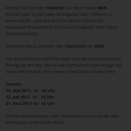
Erleben Sie live den
FlexiChef
aus dem Hause
MKN
.
Kochen oder braten oder druckgaren oder frittieren in
einem Gerät - und das auf sehr kleiner Fläche mit
maximaler Produktivität pro m2 und zugleich sehr hoher
Speisenqualität.
Ebenfalls live zu erleben: Der
FlexiCom
bi by
MKN
.
Das Kapazitätskonzept Flexi Rack und die vollautomatische
Reinigung mit den Two-in-one Kartuschen sind wenige von
vielen Merkmalen, die unseren FlexiCombi auszeichnen.
Termin:
15. Mai 2017, 14 - 16 Uhr
12. Juli 2017, 14 - 16 Uhr
01. Nov.2017 14 - 16 Uhr
Online-Anmeldungen unter info(at)steuer-husum.de oder
telefonisch unter 04841-900-0