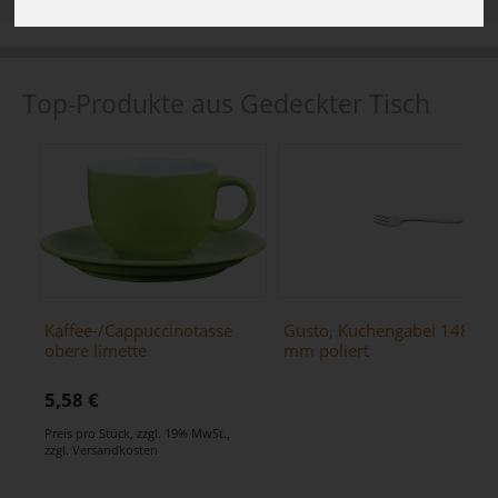
Top-Produkte aus Gedeckter Tisch
Kaffee-/Cappuccinotasse
Gusto, Kuchengabel 148
obere limette
mm poliert
5,58 €
Preis pro Stück
,
zzgl. 19% MwSt.
,
zzgl.
Versandkosten