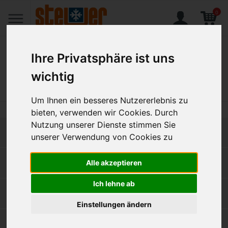
0
Ihre Privatsphäre ist uns
wichtig
Home
Produkte
Gedeckter Tisch
Um Ihnen ein besseres Nutzererlebnis zu
bieten, verwenden wir Cookies. Durch
Nutzung unserer Dienste stimmen Sie
GEDECKTER TISCH
unserer Verwendung von Cookies zu
Ge­schirr
(9250)
Alle akzeptieren
Ich lehne ab
Be­ste­cke
(1859)
Einstellungen ändern
Glas­wa­ren
(1189)