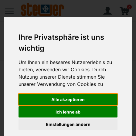
0
Ihre Privatsphäre ist uns
wichtig
Home
Produkte
Getränkebehälter CE 20,00 l / ø 307 x 576 mm
Um Ihnen ein besseres Nutzererlebnis zu
bieten, verwenden wir Cookies. Durch
Getränkebehälter CE 20,00 l / ø
Nutzung unserer Dienste stimmen Sie
307 x 576 mm
unserer Verwendung von Cookies zu
Artikel-Nr.:
ANI-9050056
Alle akzeptieren
Ich lehne ab
Einstellungen ändern