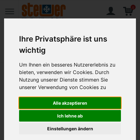
0
Ihre Privatsphäre ist uns
wichtig
Home
Produkte
Warmhalteschrankvitrine Hub 1000 schwarz
Um Ihnen ein besseres Nutzererlebnis zu
bieten, verwenden wir Cookies. Durch
Warmhalteschrankvitrine Hub
Nutzung unserer Dienste stimmen Sie
1000 schwarz
unserer Verwendung von Cookies zu
Artikel-Nr.:
FLE-FH-10D-EU
Alle akzeptieren
Ich lehne ab
Einstellungen ändern