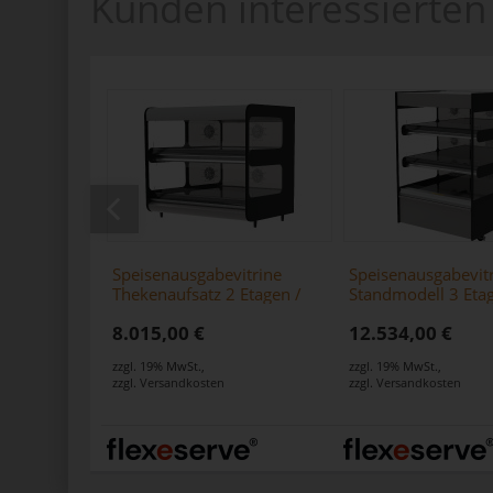
Kunden interessierten 
Speisenausgabevitrine
Speisenausgabevit
Thekenaufsatz 2 Etagen /
Standmodell 3 Etag
Zone 1000 Square schwarz
Zone 1000 Square
8.015,00 €
12.534,00 €
zzgl. 19% MwSt.
,
zzgl. 19% MwSt.
,
zzgl.
Versandkosten
zzgl.
Versandkosten