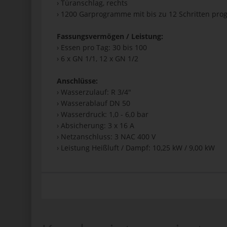
› Türanschlag, rechts
› 1200 Garprogramme mit bis zu 12 Schritten pr
Fassungsvermögen / Leistung:
› Essen pro Tag: 30 bis 100
› 6 x GN 1/1, 12 x GN 1/2
Anschlüsse:
› Wasserzulauf: R 3/4"
› Wasserablauf DN 50
› Wasserdruck: 1,0 - 6,0 bar
› Absicherung: 3 x 16 A
› Netzanschluss: 3 NAC 400 V
› Leistung Heißluft / Dampf: 10,25 kW / 9,00 kW