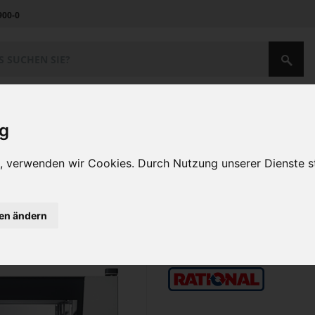
900-0
Unternehmen
Kontakt
ig
i Pro
en, verwenden wir Cookies. Durch Nutzung unserer Dienste
GN 1/1 iCombi Pro
gen ändern
Artikel-Nr.:
RAT-CB1ERRA.0000002
Lieferzeit: ca. 3-4 Wochen