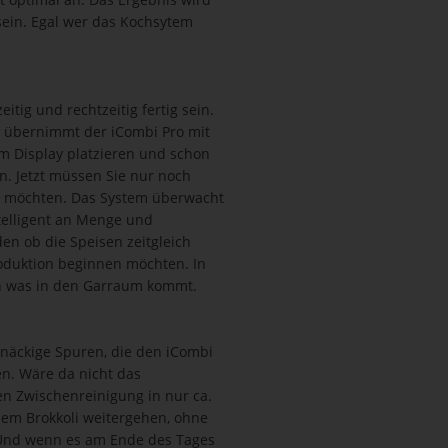
sein. Egal wer das Kochsytem
itig und rechtzeitig fertig sein.
t übernimmt der iCombi Pro mit
m Display platzieren und schon
. Jetzt müssen Sie nur noch
en möchten. Das System überwacht
ntelligent an Menge und
n ob die Speisen zeitgleich
Produktion beginnen möchten. In
ann was in den Garraum kommt.
tnäckige Spuren, die den iCombi
en. Wäre da nicht das
en Zwischenreinigung in nur ca.
dem Brokkoli weitergehen, ohne
Und wenn es am Ende des Tages