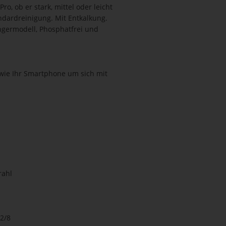
o, ob er stark, mittel oder leicht
andardreinigung. Mit Entkalkung.
germodell, Phosphatfrei und
t wie Ihr Smartphone um sich mit
rahl
 2/8