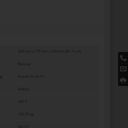
850 mm x 775 mm x 754 mm (B x T x H)
Rational
ng
iCombi Pro 6-1/1
Elektro
400 V
103,70 kg
GN 1/1