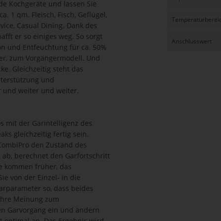
nde Kochgeräte und lassen Sie
a. 1 qm. Fleisch, Fisch, Geflügel,
Temperaturberei
rvice, Casual Dining. Dank des
fft er so einiges weg. So sorgt
Anschlusswert
tion und Entfeuchtung für ca. 50%
uer, zum Vorgängermodell. Und
cke. Gleichzeitig steht das
nterstützung und
r und weiter und weiter.
s mit der Garintelligenz des
ks gleichzeitig fertig sein.
 iCombiPro den Zustand des
 ab, berechnet den Garfortschritt
te kommen früher, das
ie von der Einzel- in die
arparameter so, dass beides
 Ihre Meinung zum
en Garvorgang ein und ändern
t optimal an. Das Ergebnis wird