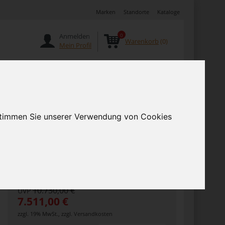
Marken
Standorte
Kataloge
Anmelden
0
Warenkorb
(0)
Mein Profil
Angebote
 stimmen Sie unserer Verwendung von Cookies
ONLINE SHOP
10.730,00 €
UVP
7.511,00 €
zzgl. 19% MwSt.
,
zzgl.
Versandkosten