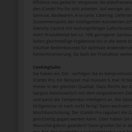
Effizienz neu gedacht: Vergessen Sie platzfresse
den iCombi Pro für sich arbeiten. Auf weniger als c
Gemüse, Backwaren, A-la-carte, Catering, Lieferse
Zusammenspiels der intelligenten Assistenten scha
iDensity Control mit leistungsfähiger Luftzirkula
mehr Produktivität bei ca. 10% geringerer Garda
liefert gleichmäßige Ergebnisse bis in die letzte E
intuitive Bedienkonzept für optimale Anwenderu
Fehlerminimierung. Da läuft die Produktion weite
CookingSuite:
Sie haben ein Ziel - verfolgen Sie es kompromisslo
iCombi Pro. Ein Beispiel: mal müssen 5, mal 10 Stea
Immer in der gleichen Qualität. Dazu fleicht der
Garguts kontinuierlich mit dem vorgesehenen Ziel
und passt die Temperatur intelligent an. Die Gäs
Grillgemüse ist noch nicht fertig? Dann wechseln S
Mischbeschickung. Der iCombi Pro reguliert die G
gleichzeitig gegart werden kann. Oder haben Sie
Wunschergebnis geändert? Dann greifen Sie in d
das Ziel. Der iCombiPro passt Temperatur und Zei