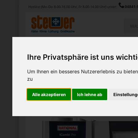
04841-
Hotline (Mo-Do 8.00-16.00 Uhr, Fr 8.00-14.00 Uhr) unter:
Produkte
Service
Magazin
Ihre Privatsphäre ist uns wicht
Home
Produkte
Elektro-Kombidämpfer 6 x GN 1/1 iComb
Um Ihnen ein besseres Nutzererlebnis zu biet
Elektro-Kombidämpfer 6 x 
zu
Alle akzeptieren
Ich lehne ab
Einstellun