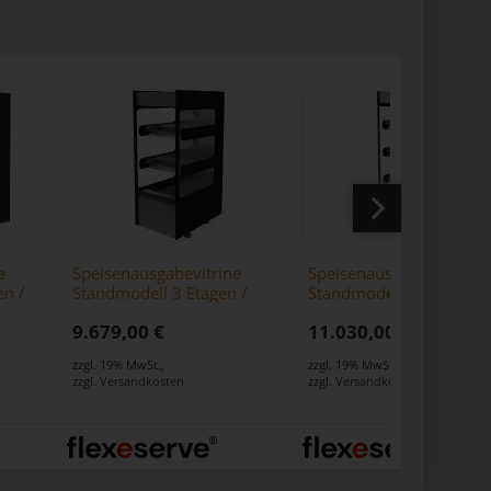
e
Speisenausgabevitrine
Speisenausgabevitrine
en /
Standmodell 3 Etagen /
Standmodell 4 Etagen /
warz
Zone 600 Square schwarz
Zone 600 Square schwa
9.679,00 €
11.030,00 €
zzgl. 19% MwSt.
,
zzgl. 19% MwSt.
,
zzgl.
Versandkosten
zzgl.
Versandkosten