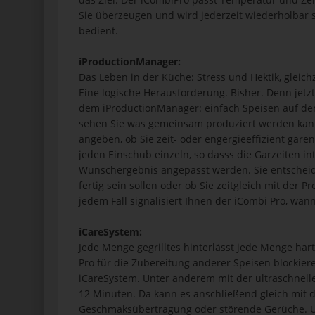
Sie überzeugen und wird jederzeit wiederholbar 
bedient.
iProductionManager:
Das Leben in der Küche: Stress und Hektik, gleichze
Eine logische Herausforderung. Bisher. Denn jetz
dem iProductionManager: einfach Speisen auf de
sehen Sie was gemeinsam produziert werden kann
angeben, ob Sie zeit- oder engergieeffizient gar
jeden Einschub einzeln, so dasss die Garzeiten i
Wunschergebnis angepasst werden. Sie entscheide
fertig sein sollen oder ob Sie zeitgleich mit der 
jedem Fall signalisiert Ihnen der iCombi Pro, w
iCareSystem:
Jede Menge gegrilltes hinterlässt jede Menge har
Pro für die Zubereitung anderer Speisen blockier
iCareSystem. Unter anderem mit der ultraschnell
12 Minuten. Da kann es anschließend gleich mit 
Geschmaksübertragung oder störende Gerüche. 