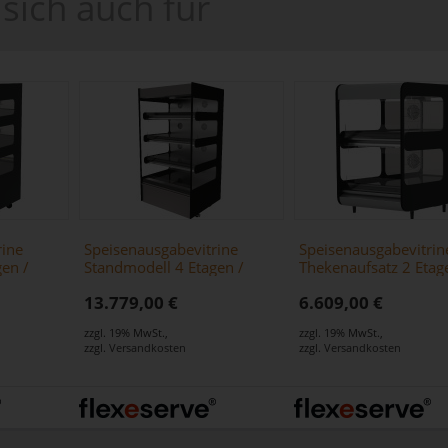
sich auch für
rine
Speisenausgabevitrine
Speisenausgabevitrin
en /
Standmodell 4 Etagen /
Thekenaufsatz 2 Etag
 schwarz
Zone 1000 Square schwarz
Zone 600 Square sch
13.779,00 €
6.609,00 €
zzgl. 19% MwSt.
,
zzgl. 19% MwSt.
,
zzgl.
Versandkosten
zzgl.
Versandkosten