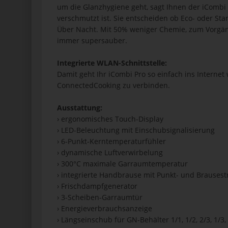
um die Glanzhygiene geht, sagt Ihnen der iCombi Pr
verschmutzt ist. Sie entscheiden ob Eco- oder St
Über Nacht. Mit 50% weniger Chemie, zum Vorgän
immer supersauber.
Integrierte WLAN-Schnittstelle:
Damit geht Ihr iCombi Pro so einfach ins Interne
ConnectedCooking zu verbinden.
Ausstattung:
› ergonomisches Touch-Display
› LED-Beleuchtung mit Einschubsignalisierung
› 6-Punkt-Kerntemperaturfühler
› dynamische Luftverwirbelung
› 300°C maximale Garraumtemperatur
› integrierte Handbrause mit Punkt- und Brausest
› Frischdampfgenerator
› 3-Scheiben-Garraumtür
› Energieverbrauchsanzeige
› Längseinschub für GN-Behälter 1/1, 1/2, 2/3, 1/3,