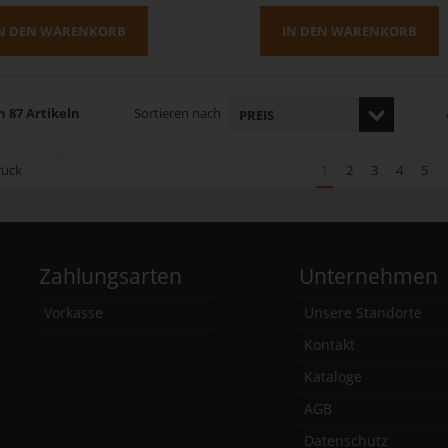
N DEN WARENKORB
IN DEN WARENKORB
n 87 Artikeln
Sortieren nach
rück
1
2
3
4
5
Zahlungsarten
Unternehmen
Vorkasse
Unsere Standorte
Kontakt
Kataloge
AGB
Datenschutz