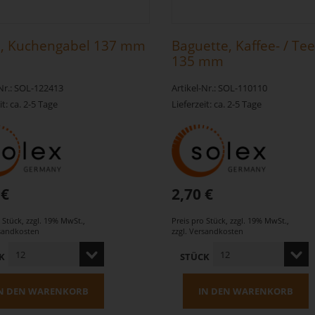
, Kuchengabel 137 mm
Baguette, Kaffee- / Tee
135 mm
-Nr.: SOL-122413
Artikel-Nr.: SOL-110110
it: ca. 2-5 Tage
Lieferzeit: ca. 2-5 Tage
 €
2,70 €
o Stück
,
zzgl. 19% MwSt.
,
Preis pro Stück
,
zzgl. 19% MwSt.
,
sandkosten
zzgl.
Versandkosten
K
STÜCK
N DEN WARENKORB
IN DEN WARENKORB