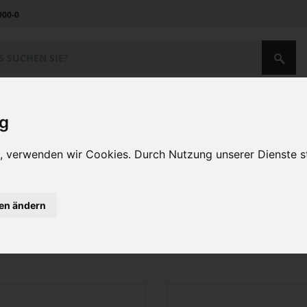
900-0
Unternehmen
Kontakt
ig
en, verwenden wir Cookies. Durch Nutzung unserer Dienste
SOLEX FIRST
bei Steuer Online-S
t nach
SOLEX FIRST
kaufen
rück
1
2
3
4
5
gen ändern
n 87 Artikeln
Sortieren nach