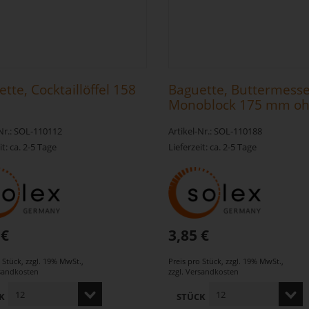
tte, Cocktaillöffel 158
Baguette, Buttermess
Monoblock 175 mm o
Wellenschliff
-Nr.: SOL-110112
Artikel-Nr.: SOL-110188
it: ca. 2-5 Tage
Lieferzeit: ca. 2-5 Tage
 €
3,85 €
o Stück
,
zzgl. 19% MwSt.
,
Preis pro Stück
,
zzgl. 19% MwSt.
,
sandkosten
zzgl.
Versandkosten
K
STÜCK