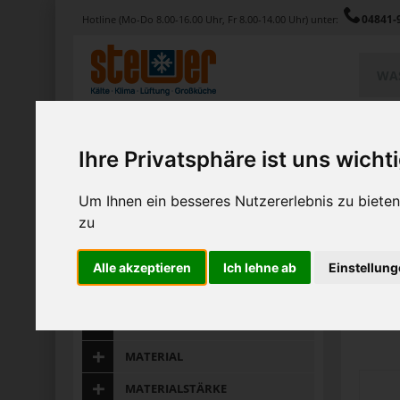
04841-
Hotline (Mo-Do 8.00-16.00 Uhr, Fr 8.00-14.00 Uhr) unter:
Produkte
Service
Magazin
Ihre Privatsphäre ist uns wicht
Home
Produkte
Marken
Solex first
Um Ihnen ein besseres Nutzererlebnis zu biet
zu
KATEGORIE
Gesuch
Zu
PREIS
Alle akzeptieren
Ich lehne ab
Einstellun
TEILE
1-12 vo
SERIE
MATERIAL
MATERIALSTÄRKE