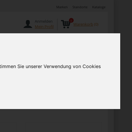
Marken
Standorte
Kataloge
Anmelden
0
Warenkorb
(0)
Mein Profil
Angebote
 stimmen Sie unserer Verwendung von Cookies
hop online
Vor
Artikel pro Seite