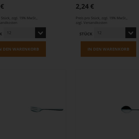
 €
2,24 €
o Stück
,
zzgl. 19% MwSt.
,
Preis pro Stück
,
zzgl. 19% MwSt.
,
sandkosten
zzgl.
Versandkosten
K
STÜCK
N DEN WARENKORB
IN DEN WARENKORB