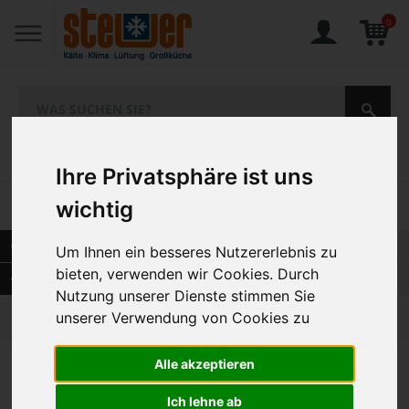
0
Home
Angebote
Aktionen
Ihre Privatsphäre ist uns
1-10 von 17 Artikeln
wichtig
SORTIERUNG NACH NAME
Um Ihnen ein besseres Nutzererlebnis zu
bieten, verwenden wir Cookies. Durch
AUSWAHL VERFEINERN
Nutzung unserer Dienste stimmen Sie
unserer Verwendung von Cookies zu
1
2
Alle akzeptieren
Elektro-Kombidämpfer 6 x GN 1/1
iCombi Pro
Ich lehne ab