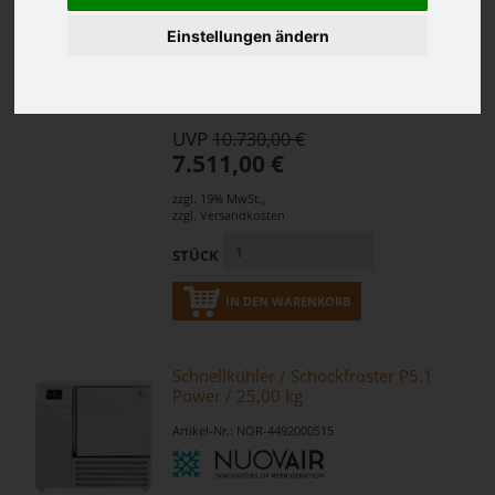
Artikel-Nr.: RAT-CB1ERRA.0000002
Einstellungen ändern
UVP
10.730,00 €
7.511,00 €
zzgl. 19% MwSt.
,
zzgl.
Versandkosten
STÜCK
IN DEN WARENKORB
Schnellkühler / Schockfroster P5.1
Power / 25,00 kg
Artikel-Nr.: NOR-4492000515