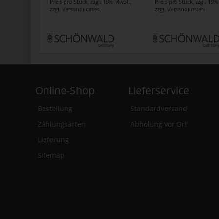
Preis pro Stück
,
zzgl. 19% MwSt.
,
Preis pro Stück
,
zzgl. 19
zzgl.
Versandkosten
zzgl.
Versandkosten
Online-Shop
Lieferservice
Bestellung
Standardversand
Zahlungsarten
Abholung vor Ort
Lieferung
Sitemap