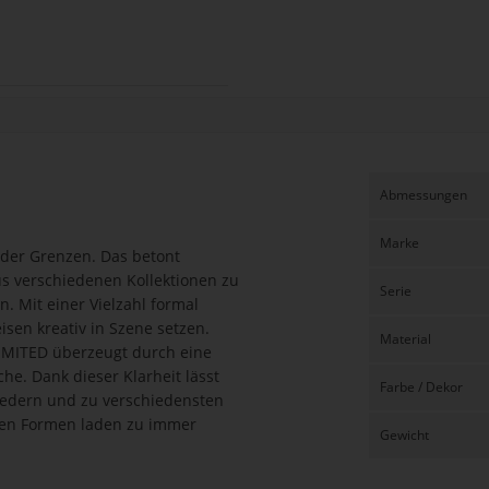
Abmessungen
Marke
 der Grenzen. Das betont
us verschiedenen Kollektionen zu
Serie
 Mit einer Vielzahl formal
isen kreativ in Szene setzen.
Material
LIMITED überzeugt durch eine
he. Dank dieser Klarheit lässt
Farbe / Dekor
iedern und zu verschiedensten
alen Formen laden zu immer
Gewicht