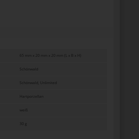
65 mm x 20 mm x 20 mm (L x B x H)
Schönwald
Schönwald, Unlimited
Hartporzellan
weiß
30 g