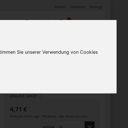
Marken
Standorte
Kataloge
Anmelden
0
Warenkorb
(0)
Mein Profil
Angebote
 stimmen Sie unserer Verwendung von Cookies
ONLINE SHOP
4,71 €
Preis pro Stück
,
zzgl. 19% MwSt.
,
zzgl.
Versandkosten
STÜCK