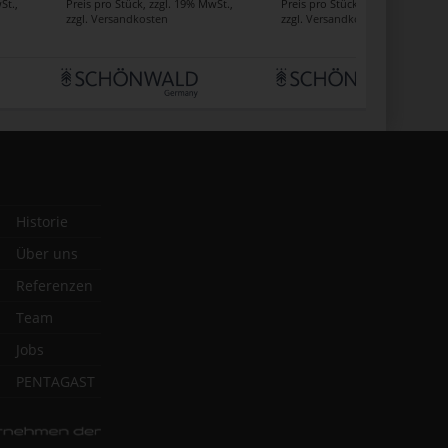
St.
,
Preis pro Stück
,
zzgl. 19% MwSt.
,
Preis pro Stück
,
zzgl. 19% MwSt.
,
zzgl.
Versandkosten
zzgl.
Versandkosten
Historie
Über uns
Referenzen
Team
Jobs
PENTAGAST