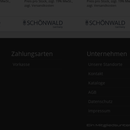
% MwSt.
,
Preis pro Stück
,
zzgl. 19% MwSt.
,
Preis pro Stück
,
zzgl. 19% Mw
zzgl.
Versandkosten
zzgl.
Versandkosten
Zahlungsarten
Unternehmen
Vorkasse
Unsere Standorte
Kontakt
Kataloge
AGB
Datenschutz
Impressum