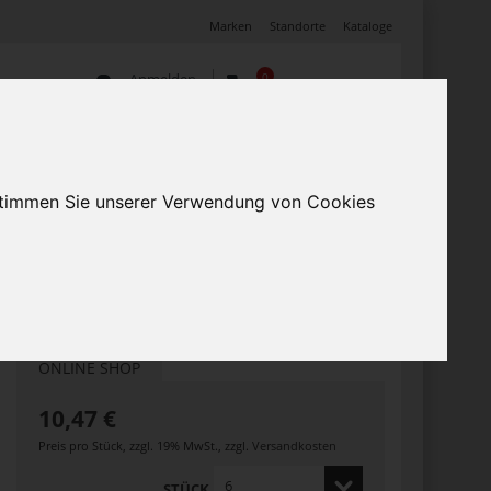
Marken
Standorte
Kataloge
Anmelden
0
Warenkorb
(0)
Mein Profil
Angebote
 stimmen Sie unserer Verwendung von Cookies
ONLINE SHOP
10,47 €
Preis pro Stück
,
zzgl. 19% MwSt.
,
zzgl.
Versandkosten
STÜCK