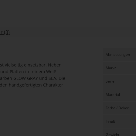
 (3)
Abmessungen
t vielseitig einsetzbar. Neben
Marke
n und Platten in reinem Weiß
urfarben GLOW GRAY und SEA. Die
Serie
s den handgefertigten Charakter
Material
Farbe / Dekor
Inhalt
Gewicht