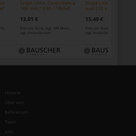
sse
Scope Linea, Coupschale ø
Scope Linea, Coupplatte
ef
188 mm / 0,95 l / Relief
oval 231 x 152 mm / Rel
13,01 €
15,49 €
St.
,
Preis pro Stück
,
zzgl. 19% MwSt.
,
Preis pro Stück
,
zzgl. 19% MwSt.
,
zzgl.
Versandkosten
zzgl.
Versandkosten
Historie
Über uns
Referenzen
Team
Jobs