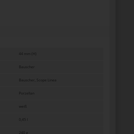
44 mm (H)
Bauscher
Bauscher, Scope Linea
Porzellan
weiß
0,45 l
240 g