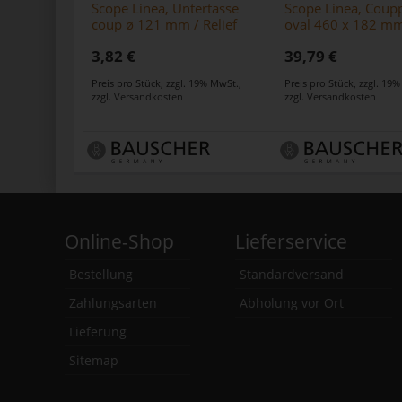
Scope Linea, Untertasse
Scope Linea, Coupp
coup ø 121 mm / Relief
oval 460 x 182 m
3,82 €
39,79 €
Preis pro Stück
,
zzgl. 19% MwSt.
,
Preis pro Stück
,
zzgl. 19
zzgl.
Versandkosten
zzgl.
Versandkosten
Online-Shop
Lieferservice
Bestellung
Standardversand
Zahlungsarten
Abholung vor Ort
Lieferung
Sitemap