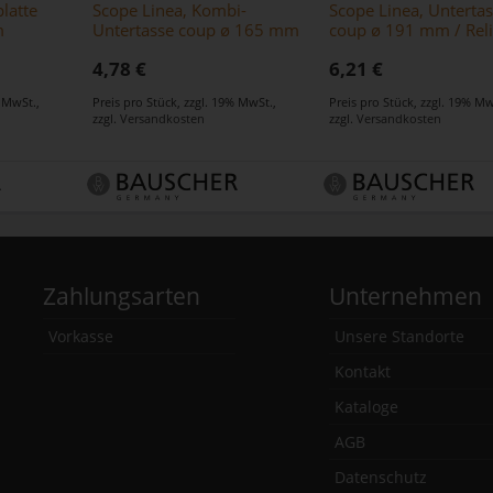
latte
Scope Linea, Kombi-
Scope Linea, Unterta
m
Untertasse coup ø 165 mm
coup ø 191 mm / Reli
/ Relief
4,78 €
6,21 €
% MwSt.
,
Preis pro Stück
,
zzgl. 19% MwSt.
,
Preis pro Stück
,
zzgl. 19% Mw
zzgl.
Versandkosten
zzgl.
Versandkosten
Zahlungsarten
Unternehmen
Vorkasse
Unsere Standorte
Kontakt
Kataloge
AGB
Datenschutz