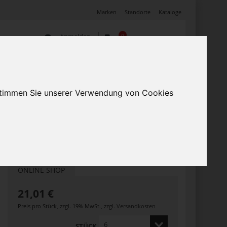
Marken
Standorte
Kataloge
Anmelden
0
Warenkorb
(0)
Mein Profil
Angebote
 stimmen Sie unserer Verwendung von Cookies
ONLINE SHOP
21,01 €
Preis pro Stück
,
zzgl. 19% MwSt.
,
zzgl.
Versandkosten
STÜCK