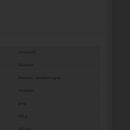
20 mm (H)
Bauscher
Bauscher, Sandstone gray
Porzellan
gray
685 g
261 mm