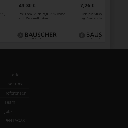
43,36 €
7,26 €
St.
,
Preis pro Stück
,
zzgl. 19% MwSt.
,
Preis pro Stück
,
zzgl. 19% MwSt.
,
zzgl.
Versandkosten
zzgl.
Versandkosten
Historie
Über uns
Referenzen
Team
Jobs
PENTAGAST