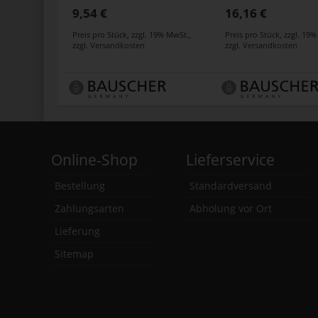
gray
gray
9,54 €
16,16 €
Preis pro Stück
,
zzgl. 19% MwSt.
,
Preis pro Stück
,
zzgl. 19
zzgl.
Versandkosten
zzgl.
Versandkosten
Online-Shop
Lieferservice
Bestellung
Standardversand
Zahlungsarten
Abholung vor Ort
Lieferung
Sitemap