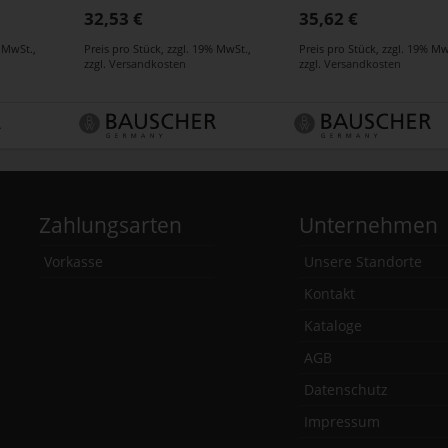
32,53 €
35,62 €
% MwSt.
,
Preis pro Stück
,
zzgl. 19% MwSt.
,
Preis pro Stück
,
zzgl. 19% Mw
zzgl.
Versandkosten
zzgl.
Versandkosten
Zahlungsarten
Unternehmen
Vorkasse
Unsere Standorte
Kontakt
Kataloge
AGB
Datenschutz
Impressum