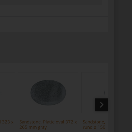
l 323 x
Sandstone, Platte oval 372 x
Sandstone, Coupteller f
265 mm gray
rund ø 150 mm gray