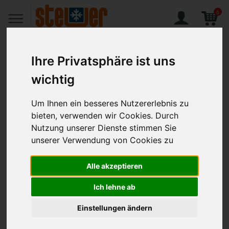
0
Ihre Privatsphäre ist uns
wichtig
Home
Produkte
Produkthalter für 2 Etagen / mit Tür hinten
Um Ihnen ein besseres Nutzererlebnis zu
bieten, verwenden wir Cookies. Durch
Produkthalter für 2 Etagen / mit
Nutzung unserer Dienste stimmen Sie
Tür hinten
unserer Verwendung von Cookies zu
Alle akzeptieren
Artikel-Nr.:
FLE-10081946
Ich lehne ab
Einstellungen ändern