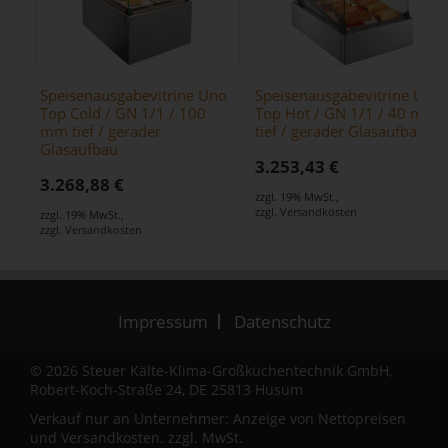
Speisenausgabevitrine Uno
Speisenausgabevitrine Uno
Top Cold / GN 1/1 / 100
Top Hot / GN 1/1 / 40 mm
mm tief / gerader
tief / gerader Glasaufbau
Glasaufbau
3.253,43 €
3.268,88 €
zzgl. 19% MwSt.
,
zzgl.
Versandkosten
zzgl. 19% MwSt.
,
zzgl.
Versandkosten
Impressum
Datenschutz
© 2026 Steuer Kälte-Klima-Großküchentechnik GmbH,
Robert-Koch-Straße 24, DE 25813 Husum
Verkauf nur an Unternehmer: Anzeige von Nettopreisen
und
Versandkosten.
zzgl. MwSt.