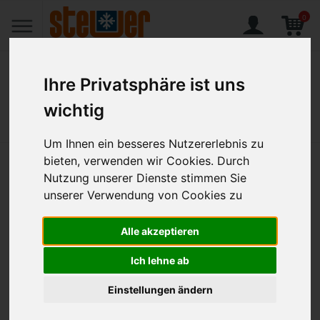
0
Ihre Privatsphäre ist uns
wichtig
Home
Produkte
Gusto, Menülöffel 208 mm poliert
Um Ihnen ein besseres Nutzererlebnis zu
bieten, verwenden wir Cookies. Durch
Gusto, Menülöffel 208 mm
Nutzung unserer Dienste stimmen Sie
poliert
unserer Verwendung von Cookies zu
Alle akzeptieren
Artikel-Nr.:
PIC-134110
Ich lehne ab
Einstellungen ändern