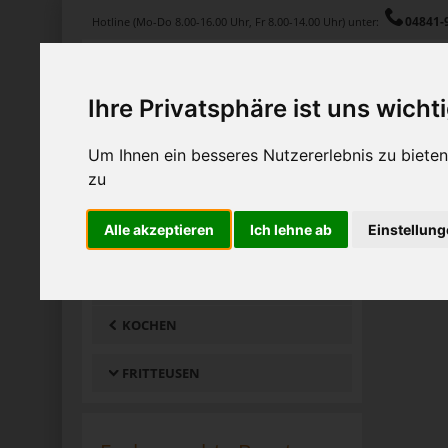
04841-
Hotline (Mo-Do 8.00-16.00 Uhr, Fr 8.00-14.00 Uhr) unter:
Ihre Privatsphäre ist uns wicht
Produkte
Service
Magazin
Um Ihnen ein besseres Nutzererlebnis zu biet
zu
Home
Produkte
Großküchentechnik
Kochen
Frit
Alle akzeptieren
Ich lehne ab
Einstellun
PRODUKTGRUPPEN
GROSSKÜCHENTECHNIK
KOCHEN
FRITTEUSEN