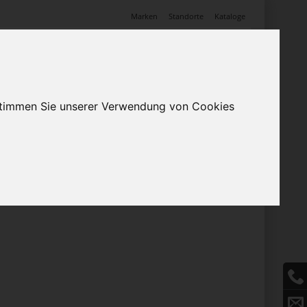
Marken
Standorte
Kataloge
Anmelden
0
Warenkorb
(0)
Mein Profil
Angebote
 stimmen Sie unserer Verwendung von Cookies