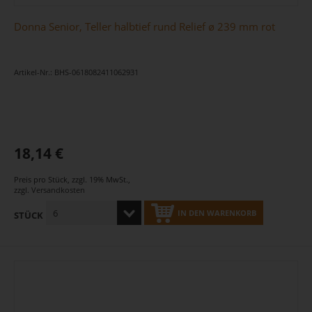
Donna Senior, Teller halbtief rund Relief ø 239 mm rot
Artikel-Nr.: BHS-0618082411062931
18,14 €
Preis pro Stück
,
zzgl. 19% MwSt.
,
zzgl.
Versandkosten
IN DEN WARENKORB
STÜCK