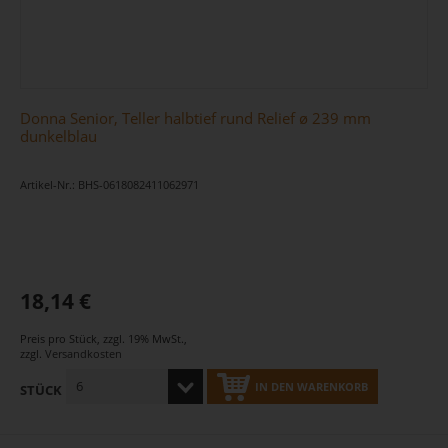
Donna Senior, Teller halbtief rund Relief ø 239 mm
dunkelblau
Artikel-Nr.: BHS-0618082411062971
18,14 €
Preis pro Stück
,
zzgl. 19% MwSt.
,
zzgl.
Versandkosten
IN DEN WARENKORB
STÜCK