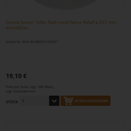
Donna Senior, Teller flach rund Fahne Relief ø 257 mm
dunkelblau
Artikel-Nr.: BHS-0618002511062971
19,10 €
Preis pro Stück
,
zzgl. 19% MwSt.
,
zzgl.
Versandkosten
IN DEN WARENKORB
STÜCK