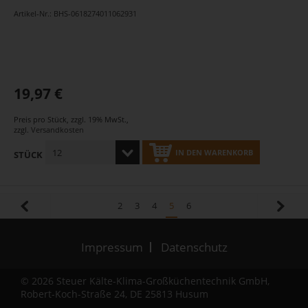
Artikel-Nr.: BHS-0618274011062931
19,97 €
Preis pro Stück
,
zzgl. 19% MwSt.
,
zzgl.
Versandkosten
IN DEN WARENKORB
STÜCK
2
3
4
5
6
Impressum
Datenschutz
© 2026 Steuer Kälte-Klima-Großküchentechnik GmbH,
Robert-Koch-Straße 24, DE 25813 Husum