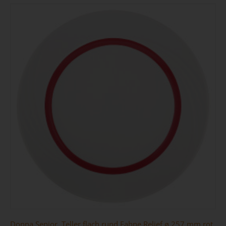
Donna Senior, Teller flach rund Fahne Relief ø 257 mm rot