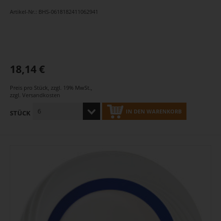
Artikel-Nr.: BHS-0618182411062941
18,14 €
Preis pro Stück
,
zzgl. 19% MwSt.
,
zzgl.
Versandkosten
IN DEN WARENKORB
STÜCK