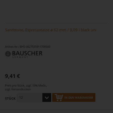
Sandstone, Espressotasse ø 62 mm / 0,09 l black uni
Artikel-Nr.: BHS-0627535911700560
9,41 €
Preis pro Stück
,
zzgl. 19% MwSt.
,
zzgl.
Versandkosten
IN DEN WARENKORB
STÜCK