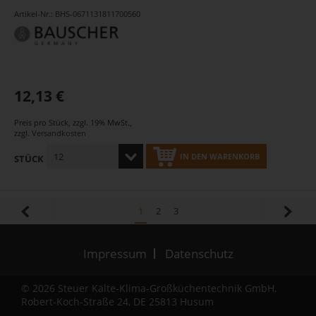
Artikel-Nr.: BHS-0671131811700560
12,13 €
Preis pro Stück
,
zzgl. 19% MwSt.
,
zzgl.
Versandkosten
IN DEN WARENKORB
STÜCK
1
2
3
Impressum
Datenschutz
© 2026 Steuer Kälte-Klima-Großküchentechnik GmbH,
Robert-Koch-Straße 24, DE 25813 Husum