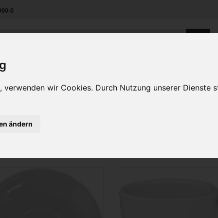
900-0
ig
Unternehmen
Kontakt
en, verwenden wir Cookies. Durch Nutzung unserer Dienste
eschirrserien
Cent, Café
gen ändern
el
Sortieren nach