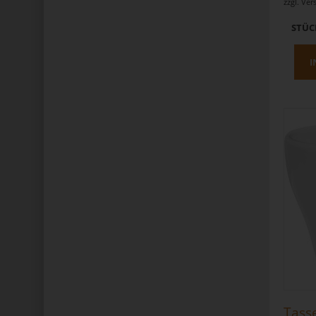
zzgl.
Ver
STÜC
I
Tasse