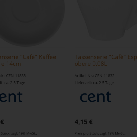
nserie "Café" Kaffee
Tassenserie "Café" Es
re 14cm
obere 0,08L
-Nr.: CEN-11835
Artikel-Nr.: CEN-11832
it: ca. 2-5 Tage
Lieferzeit: ca. 2-5 Tage
 €
4,15 €
o Stück
,
zzgl. 19% MwSt.
,
Preis pro Stück
,
zzgl. 19% MwSt.
,