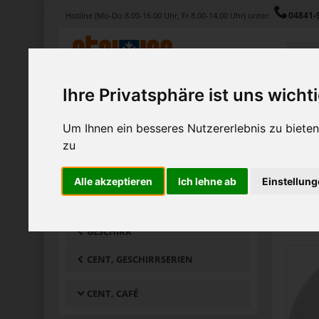
04841-
Hotline (Mo-Do 8.00-16.00 Uhr, Fr 8.00-14.00 Uhr) unter:
Ihre Privatsphäre ist uns wicht
Produkte
Service
Magazin
Um Ihnen ein besseres Nutzererlebnis zu biet
Home
Produkte
Gedeckter Tisch
Geschirr
Cent, G
zu
PRODUKTGRUPPEN
Alle akzeptieren
Ich lehne ab
Einstellun
5 Artik
GEDECKTER TISCH
GESCHIRR
CENT, GESCHIRRSERIEN
CENT, CAFÉ