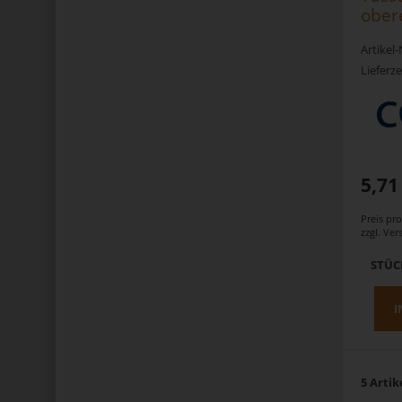
ober
Artikel
Lieferze
5,71
Preis pr
zzgl.
Ver
STÜC
I
5 Artik