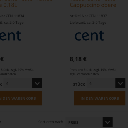
e 0,18L
Cappuccino obere
-Nr.: CEN-11834
Artikel-Nr.: CEN-11837
it: ca. 2-5 Tage
Lieferzeit: ca. 2-5 Tage
 €
8,18 €
o Stück
,
zzgl. 19% MwSt.
,
Preis pro Stück
,
zzgl. 19% MwSt.
,
sandkosten
zzgl.
Versandkosten
K
STÜCK
N DEN WARENKORB
IN DEN WARENKORB
el
Sortieren nach