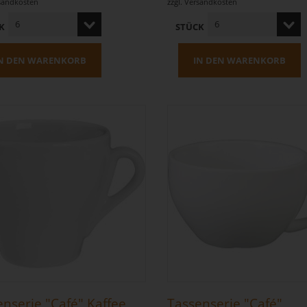
sandkosten
zzgl.
Versandkosten
K
STÜCK
N DEN WARENKORB
IN DEN WARENKORB
nserie "Café" Kaffee
Tassenserie "Café"