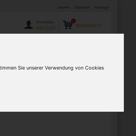
Marken
Standorte
Kataloge
Anmelden
0
Warenkorb
(0)
Mein Profil
Angebote
 stimmen Sie unserer Verwendung von Cookies
Vor
Artikel pro Seite