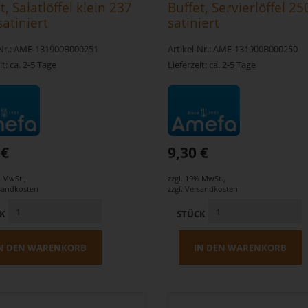
t, Salatlöffel klein 237
Buffet, Servierlöffel 
atiniert
satiniert
-Nr.: AME-131900B000251
Artikel-Nr.: AME-131900B000250
it: ca. 2-5 Tage
Lieferzeit: ca. 2-5 Tage
 €
9,30 €
% MwSt.
,
zzgl. 19% MwSt.
,
sandkosten
zzgl.
Versandkosten
CK
STÜCK
N DEN WARENKORB
IN DEN WARENKORB