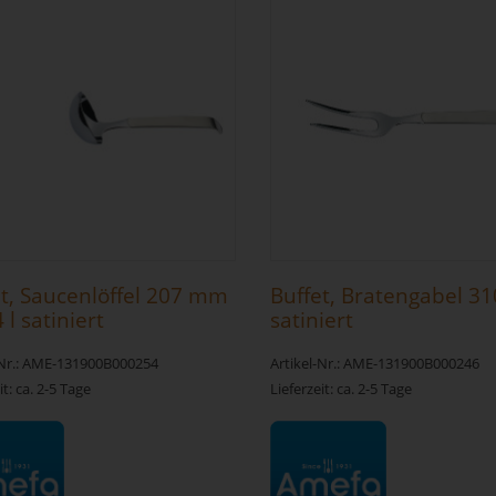
et, Saucenlöffel 207 mm
Buffet, Bratengabel 
4 l satiniert
satiniert
-Nr.: AME-131900B000254
Artikel-Nr.: AME-131900B000246
it: ca. 2-5 Tage
Lieferzeit: ca. 2-5 Tage