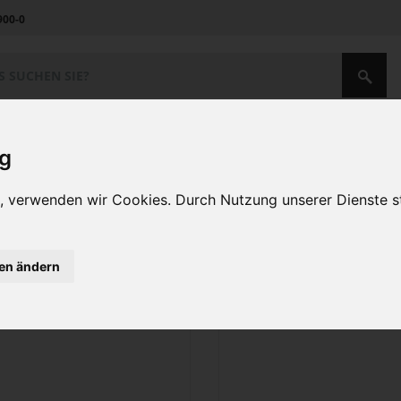
900-0
Unternehmen
Kontakt
ig
r- und Vorlegeteile
Amefa, Buffet
en, verwenden wir Cookies. Durch Nutzung unserer Dienste
rück
1
2
n 23 Artikeln
Sortieren nach
gen ändern