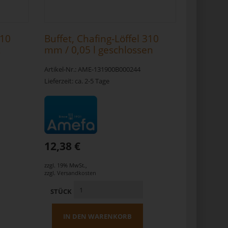
310
Buffet, Chafing-Löffel 310
t
mm / 0,05 l geschlossen
satiniert
Artikel-Nr.: AME-131900B000244
Lieferzeit: ca. 2-5 Tage
12,38 €
zzgl. 19% MwSt.
,
zzgl.
Versandkosten
STÜCK
IN DEN WARENKORB