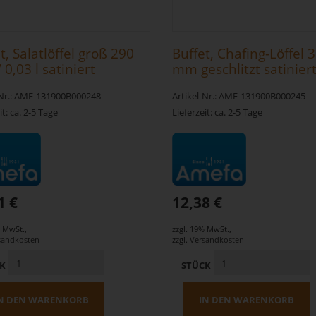
t, Salatlöffel groß 290
Buffet, Chafing-Löffel 
0,03 l satiniert
mm geschlitzt satinier
-Nr.: AME-131900B000248
Artikel-Nr.: AME-131900B000245
it: ca. 2-5 Tage
Lieferzeit: ca. 2-5 Tage
1 €
12,38 €
% MwSt.
,
zzgl. 19% MwSt.
,
sandkosten
zzgl.
Versandkosten
CK
STÜCK
N DEN WARENKORB
IN DEN WARENKORB