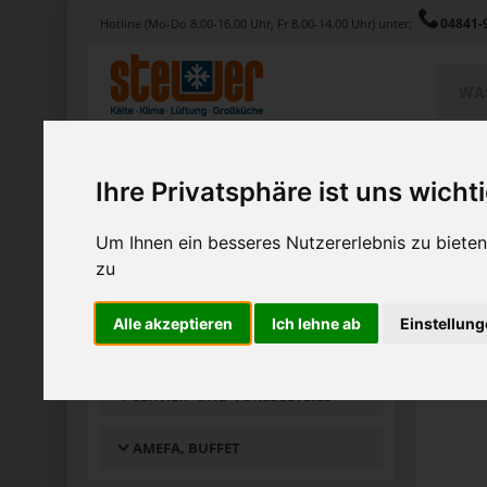
04841-
Hotline (Mo-Do 8.00-16.00 Uhr, Fr 8.00-14.00 Uhr) unter:
Produkte
Service
Magazin
Ihre Privatsphäre ist uns wicht
Home
Produkte
Gedeckter Tisch
Bestecke
Servie
Um Ihnen ein besseres Nutzererlebnis zu biet
Zu
zu
PRODUKTGRUPPEN
GEDECKTER TISCH
1-12 vo
Alle akzeptieren
Ich lehne ab
Einstellun
BESTECKE
SERVIER- UND VORLEGETEILE
AMEFA, BUFFET