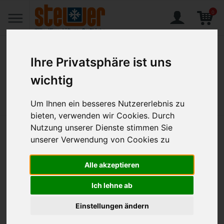
0
Ihre Privatsphäre ist uns
wichtig
Home
Produkte
Elektro-Infra-Grill Gr.1 / 2 Heizzonen / Grillfäche 380 x 470 mm /autom.
Wasserb.
Um Ihnen ein besseres Nutzererlebnis zu
bieten, verwenden wir Cookies. Durch
Nutzung unserer Dienste stimmen Sie
Elektro-Infra-Grill Gr.1 / 2
unserer Verwendung von Cookies zu
Heizzonen / Grillfäche 380 x 470
Alle akzeptieren
mm /autom. Wasserb.
Ich lehne ab
Artikel-Nr.:
MKN-8EIGR060DWZ
Einstellungen ändern