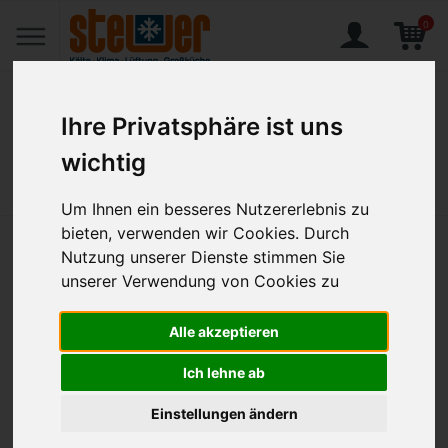
0
Ihre Privatsphäre ist uns
wichtig
Home
Produkte
Companion, Coupteller tief rund ø 279 mm / 1,50 l petrol
Um Ihnen ein besseres Nutzererlebnis zu
bieten, verwenden wir Cookies. Durch
Companion, Coupteller tief
Nutzung unserer Dienste stimmen Sie
unserer Verwendung von Cookies zu
rund ø 279 mm / 1,50 l petrol
Alle akzeptieren
Artikel-Nr.:
BHS-09251328E1000000
Ich lehne ab
Einstellungen ändern