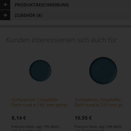
PRODUKTBESCHREIBUNG
ZUBEHÖR (4)
Kunden interessierten sich auch für
Companion, Coupteller
Companion, Coupteller
flach rund ø 166 mm petrol
flach rund ø 210 mm petrol
8,14 €
10,55 €
Preis pro Stück
,
zzgl. 19% MwSt.
,
Preis pro Stück
,
zzgl. 19% MwSt.
,
zzgl.
Versandkosten
zzgl.
Versandkosten