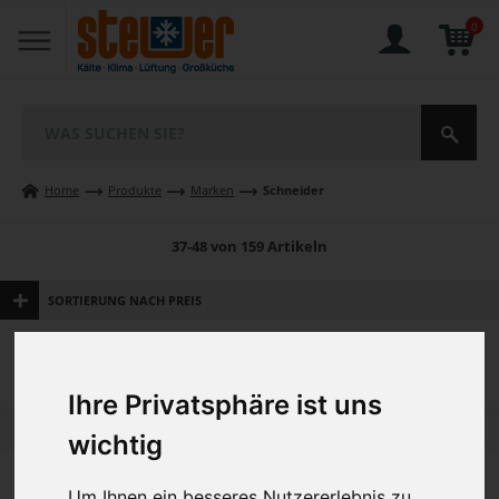
0
Home
Produkte
Marken
Schneider
37-48 von 159 Artikeln
SORTIERUNG NACH PREIS
Gesucht nach
SCHNEIDER
SCHNEIDER
bei Steuer Online-Shop online kaufen
Ihre Privatsphäre ist uns
2
3
4
5
6
wichtig
Um Ihnen ein besseres Nutzererlebnis zu