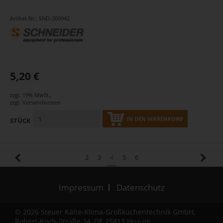
Artikel-Nr.: SND-200942
5,20 €
zzgl. 19% MwSt.
,
zzgl.
Versandkosten
IN DEN WARENKORB
STÜCK
2
3
4
5
6
Impressum
Datenschutz
© 2026 Steuer Kälte-Klima-Großküchentechnik GmbH,
Robert-Koch-Straße 24, DE 25813 Husum