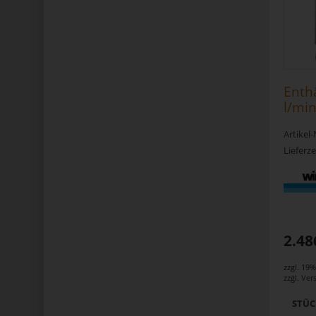
Enthä
l/mi
Artikel
Lieferze
2.48
zzgl. 19
zzgl.
Ver
STÜ