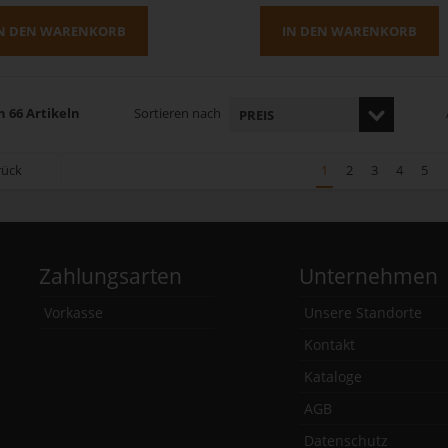
N DEN WARENKORB
IN DEN WARENKORB
n 66 Artikeln
Sortieren nach
rück
1
2
3
4
5
Zahlungsarten
Unternehmen
Vorkasse
Unsere Standorte
Kontakt
Kataloge
AGB
Datenschutz