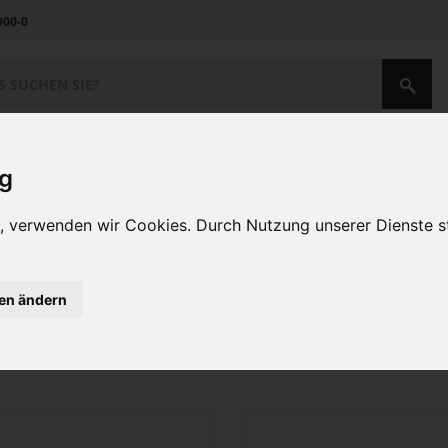
900-0
Unternehmen
Kontakt
ig
en, verwenden wir Cookies. Durch Nutzung unserer Dienste
WINTERHALTER
bei Steuer Onli
t nach
WINTERHALTER
kaufen
rück
1
2
3
4
5
gen ändern
n 66 Artikeln
Sortieren nach