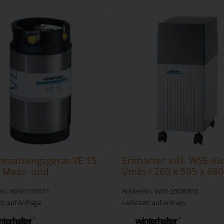
entsalzungsgerät VE 15
Enthärter inkl. WSE-Ki
 Mess- und
l/min / 260 x 505 x 6
igeeinheit
-Nr.: WIN-5101611
Artikel-Nr.: WIN-20000850
it: auf Anfrage
Lieferzeit: auf Anfrage