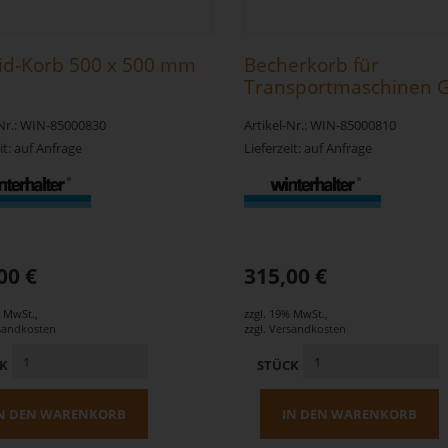
id-Korb 500 x 500 mm
Becherkorb für
Transportmaschinen 
L
-Nr.: WIN-85000830
Artikel-Nr.: WIN-85000810
it: auf Anfrage
Lieferzeit: auf Anfrage
00 €
315,00 €
% MwSt.
,
zzgl. 19% MwSt.
,
sandkosten
zzgl.
Versandkosten
CK
STÜCK
N DEN WARENKORB
IN DEN WARENKORB