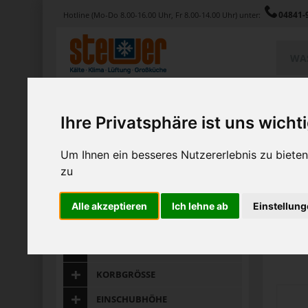
04841-
Hotline (Mo-Do 8.00-16.00 Uhr, Fr 8.00-14.00 Uhr) unter:
Produkte
Service
Magazin
Ihre Privatsphäre ist uns wicht
Home
Produkte
Marken
Winterhalter
Um Ihnen ein besseres Nutzererlebnis zu biet
zu
KATEGORIE
Gesuch
Zu
PREIS
Alle akzeptieren
Ich lehne ab
Einstellun
SPANNUNG
1-12 vo
ENTHÄRTUNG
KORBGRÖSSE
EINSCHUBHÖHE