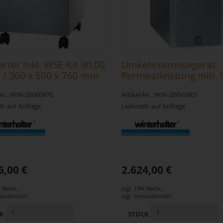
rter inkl. WSE-Kit 30,00
Umkehrosmosegerät
n / 360 x 500 x 760 mm
Permeatleistung min. 
l/h
-Nr.: WIN-20000976
Artikel-Nr.: WIN-200V0001
it: auf Anfrage
Lieferzeit: auf Anfrage
6,00 €
2.624,00 €
% MwSt.
,
zzgl. 19% MwSt.
,
sandkosten
zzgl.
Versandkosten
CK
STÜCK