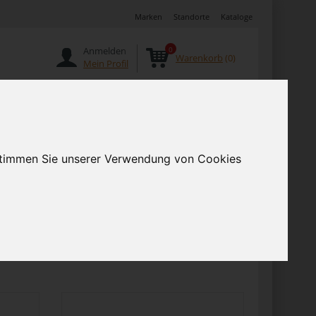
Marken
Standorte
Kataloge
Anmelden
0
Warenkorb
(0)
Mein Profil
Angebote
 stimmen Sie unserer Verwendung von Cookies
ne-Shop online
Vor
Artikel pro Seite