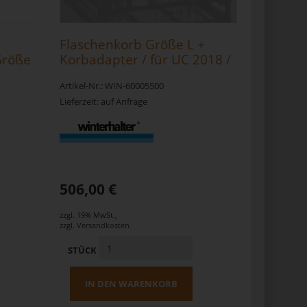
Flaschenkorb Größe L +
Größe
Korbadapter / für UC 2018 /
Kunststoff / 500 x 500 x 200
Artikel-Nr.: WIN-60005500
mm
Lieferzeit: auf Anfrage
506,00 €
zzgl. 19% MwSt.
,
zzgl.
Versandkosten
STÜCK
IN DEN WARENKORB