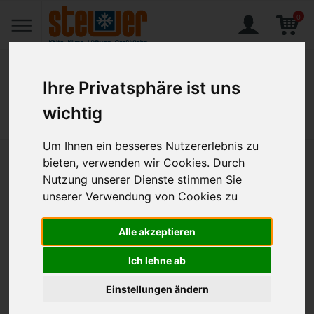
0
Ihre Privatsphäre ist uns
wichtig
Home
Produkte
Carat, Teller flach mit Fahne ø 271 mm
Um Ihnen ein besseres Nutzererlebnis zu
bieten, verwenden wir Cookies. Durch
Carat, Teller flach mit Fahne ø
Nutzung unserer Dienste stimmen Sie
271 mm
unserer Verwendung von Cookies zu
Artikel-Nr.:
BHS-0625002712000000
Alle akzeptieren
Ich lehne ab
Einstellungen ändern