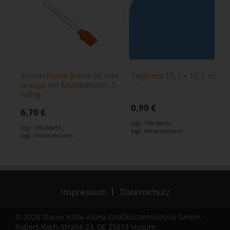
Silikon-Pinsel Breite 35 mm
Teigkarte 15,1 x 10,2 cm
orange mit Edelstahlstiel, 5-
reihig
0,99 €
6,70 €
zzgl. 19% MwSt.
,
zzgl. 19% MwSt.
,
zzgl.
Versandkosten
zzgl.
Versandkosten
Impressum
Datenschutz
© 2026 Steuer Kälte-Klima-Großküchentechnik GmbH,
Robert-Koch-Straße 24, DE 25813 Husum