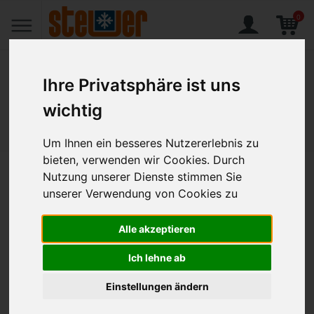
0
Ihre Privatsphäre ist uns
wichtig
Home
Produkte
Bäckerpinsel 40 mm breit Kunststoffgriff + Naturborsten
Um Ihnen ein besseres Nutzererlebnis zu
bieten, verwenden wir Cookies. Durch
Bäckerpinsel 40 mm breit
Nutzung unserer Dienste stimmen Sie
unserer Verwendung von Cookies zu
Kunststoffgriff + Naturborsten
Alle akzeptieren
Artikel-Nr.:
SND-200290
Ich lehne ab
Einstellungen ändern