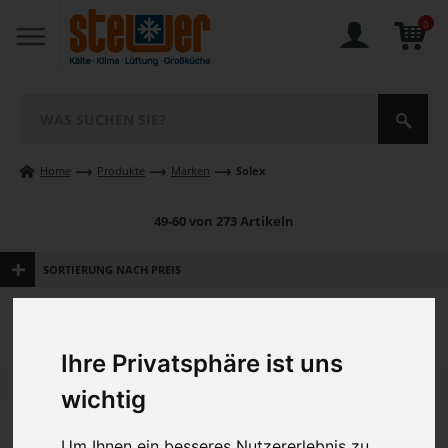
0
Home
Produkte
Marken
Solex
49-60 von 273 Artikeln
SORTIERUNG NACH PREIS
Gesucht nach
SOLEX
SOLEX
bei Steuer Online-Shop online kaufen
Ihre Privatsphäre ist uns
3
4
5
6
7
wichtig
Um Ihnen ein besseres Nutzererlebnis zu