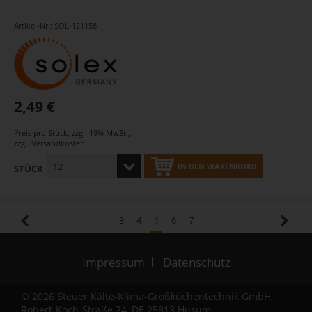
Artikel-Nr.: SOL-121158
2,49 €
Preis pro Stück
,
zzgl. 19% MwSt.
,
zzgl.
Versandkosten
IN DEN WARENKORB
STÜCK
3
4
5
6
7
Impressum
Datenschutz
© 2026 Steuer Kälte-Klima-Großküchentechnik GmbH,
Robert-Koch-Straße 24, DE 25813 Husum